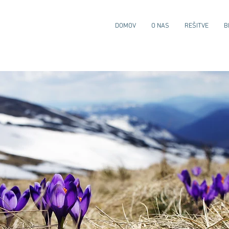
DOMOV
O NAS
REŠITVE
B